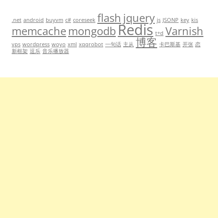
flash
jquery
.net
android
buyvm
c#
coreseek
js
JSONP
key
kis
Redis
memcache
mongodb
Varnish
t+d
博客
vps
wordpress
woyo
xml
xqqrobot
一句话
主从
卡巴斯基
开张
恋
新框架
逗乐
音乐播放器