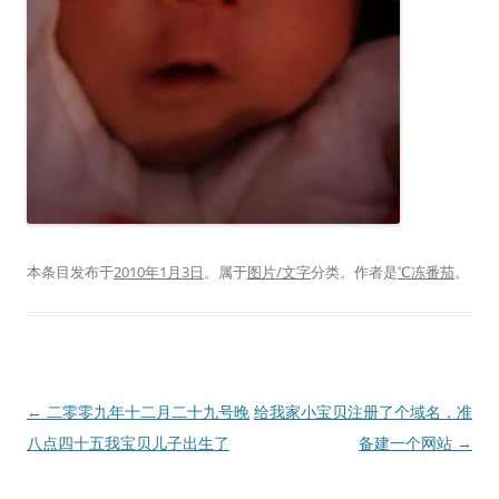
本条目发布于
2010年1月3日
。属于
图片/文字
分类。
作者是
℃冻番茄
。
文
←
二零零九年十二月二十九号晚
给我家小宝贝注册了个域名，准
章
八点四十五我宝贝儿子出生了
备建一个网站
→
导