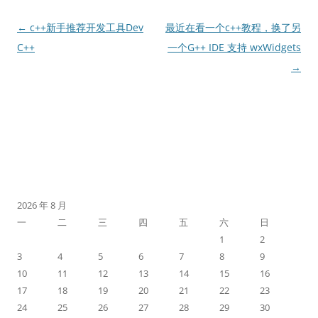
文
←
c++新手推荐开发工具Dev
最近在看一个c++教程，换了另
章
C++
一个G++ IDE 支持 wxWidgets
导
→
航
2026 年 8 月
一
二
三
四
五
六
日
1
2
3
4
5
6
7
8
9
10
11
12
13
14
15
16
17
18
19
20
21
22
23
24
25
26
27
28
29
30