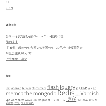
31
« 9 月
近期文章
分享一个比较好用的Claude Code国内代理
熊启未来
“性价比” 超兽VPS 台湾VPS美国VPS 120元/年 都带高防御
阿里云主机99元/年
七牛免费云存储
标签
flash
jquery
.net
android
buyvm
c#
coreseek
js
JSONP
key
kis
Redis
memcache
mongodb
Varnish
t+d
博客
vps
wordpress
woyo
xml
xqqrobot
一句话
主从
卡巴斯基
开张
恋
新框架
逗乐
音乐播放器