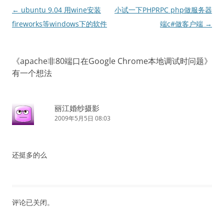
文
←
ubuntu 9.04 用wine安装
小试一下PHPRPC php做服务器
章
fireworks等windows下的软件
端c#做客户端
→
导
航
《
apache非80端口在Google Chrome本地调试时问题
》
有一个想法
丽江婚纱摄影
2009年5月5日 08:03
还挺多的么
评论已关闭。