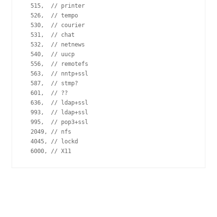
  515,  // printer
  526,  // tempo
  530,  // courier
  531,  // chat
  532,  // netnews
  540,  // uucp
  556,  // remotefs
  563,  // nntp+ssl
  587,  // stmp?
  601,  // ??
  636,  // ldap+ssl
  993,  // ldap+ssl
  995,  // pop3+ssl
  2049, // nfs
  4045, // lockd
  6000, // X11