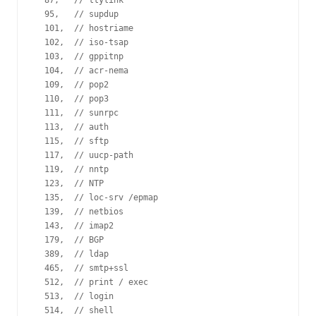
  87,   // ttylink
  95,   // supdup
  101,  // hostriame
  102,  // iso-tsap
  103,  // gppitnp
  104,  // acr-nema
  109,  // pop2
  110,  // pop3
  111,  // sunrpc
  113,  // auth
  115,  // sftp
  117,  // uucp-path
  119,  // nntp
  123,  // NTP
  135,  // loc-srv /epmap
  139,  // netbios
  143,  // imap2
  179,  // BGP
  389,  // ldap
  465,  // smtp+ssl
  512,  // print / exec
  513,  // login
  514,  // shell