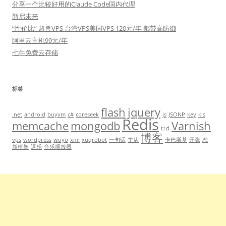
分享一个比较好用的Claude Code国内代理
熊启未来
“性价比” 超兽VPS 台湾VPS美国VPS 120元/年 都带高防御
阿里云主机99元/年
七牛免费云存储
标签
flash
jquery
.net
android
buyvm
c#
coreseek
js
JSONP
key
kis
Redis
memcache
mongodb
Varnish
t+d
博客
vps
wordpress
woyo
xml
xqqrobot
一句话
主从
卡巴斯基
开张
恋
新框架
逗乐
音乐播放器