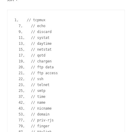
1,    // tcpmux
  7,    // echo
  9,    // discard
  11,   // systat
  13,   // daytime
  15,   // netstat
  17,   // qotd
  19,   // chargen
  20,   // ftp data
  21,   // ftp access
  22,   // ssh
  23,   // telnet
  25,   // smtp
  37,   // time
  42,   // name
  43,   // nicname
  53,   // domain
  77,   // priv-rjs
  79,   // finger